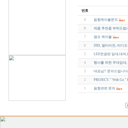
번호
9
음향케이블문의
8
제품 추천좀 부탁드립
7
앰프 케이블
6
DID, 멀티비전, 비디
5
LED전광판 임대,대여,
4
행사를 위한 무대임대,
3
대표님!! 문의드립니다
2
PROJECT- " With 
1
음향관련 문의